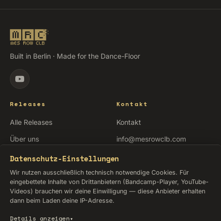
Built in Berlin · Made for the Dance-Floor
Releases
Kontakt
Alle Releases
Kontakt
Über uns
info@mesrowclb.com
Testhörer werden
Newsletter abonnieren
Datenschutz-Einstellungen
Wir nutzen ausschließlich technisch notwendige Cookies. Für
Legal
eingebettete Inhalte von Drittanbietern (Bandcamp-Player, YouTube-
Videos) brauchen wir deine Einwilligung — diese Anbieter erhalten
Impressum
dann beim Laden deine IP-Adresse.
Datenschutz
Details anzeigen
▾